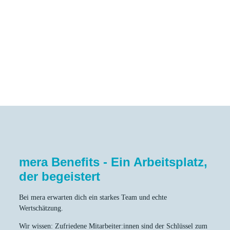
Klingt gut? Dann bewirb dich
jetzt – wir freuen uns darauf,
dich kennenzulernen!
🚀😊
mera Benefits - Ein Arbeitsplatz,
der begeistert
Bei mera erwarten dich ein starkes Team und echte
Wertschätzung.
Wir wissen: Zufriedene Mitarbeiter:innen sind der Schlüssel zum