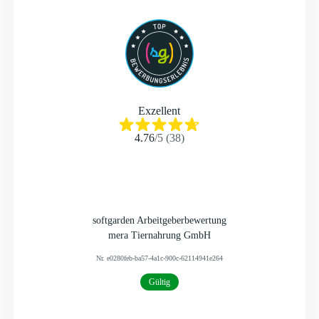
Exzellent
4.76
/
5
(
38
)
softgarden Arbeitgeberbewertung
mera Tiernahrung GmbH
Nr.
e0280feb-ba57-4a1c-900c-62114941e264
Gültig