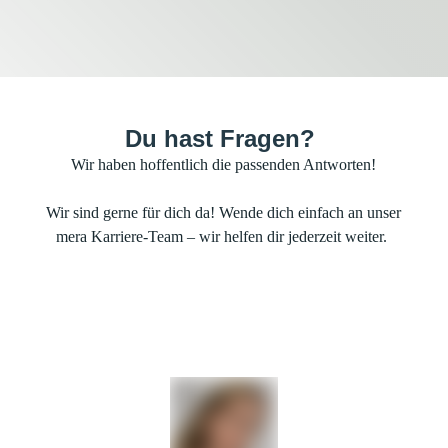
Bei uns gehören Hunde nicht nur zur Familie, sondern
Du hast Fragen?
auch ins Büro – hier sorgen glückliche Fellnasen für gute
Wir haben hoffentlich die passenden Antworten!
Laune und ein tierisch angenehmes Arbeitsklima!
Wir sind gerne für dich da! Wende dich einfach an unser
mera Karriere-Team – wir helfen dir jederzeit weiter.