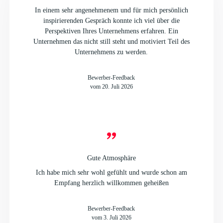
In einem sehr angenehmenem und für mich persönlich
inspirierenden Gespräch konnte ich viel über die
Perspektiven Ihres Unternehmens erfahren. Ein
Unternehmen das nicht still steht und motiviert Teil des
Ja, ich möchte über neue Stellenangebote informiert werden. Zu
diesem Zweck stimme ich der Verarbeitung meiner Daten für das
Unternehmens zu werden.
JobAbo zu. Diese Zustimmung kann jederzeit, ohne Angabe von
Gründen und mit Wirkung für die Zukunft, widerrufen werden.
Informationen zum Datenschutz finden Sie
hier
Bewerber-Feedback
vom 20. Juli 2026
Abschicken
Gute Atmosphäre
Ich habe mich sehr wohl gefühlt und wurde schon am
Empfang herzlich willkommen geheißen
Bewerber-Feedback
vom 3. Juli 2026