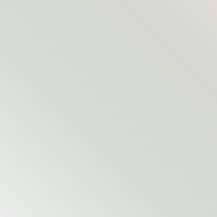
Unser starkes Team von über 200 engagierten
Mitarbeitenden wächst stetig – gemeinsam gestalten wir
die Zukunft von mera und setzen uns mit Leidenschaft für
beste Tiernahrung ein!
Mit einer stetig wachsenden Zahl an Auszubildenden ist
mera ein dynamischer Arbeitgeber, der jungen Talenten
zahlreiche Chancen für eine erfolgreiche Zukunft bietet.